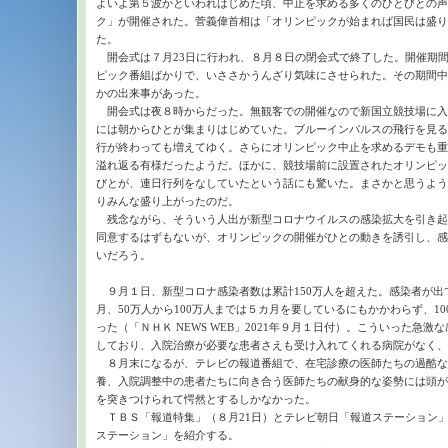
よいよ第５波かといわれはじめた頃、中止を求める多くのひとびとの声を
ク」が開催された。菅義偉首相は「オリンピックが始まれば国民は盛り
た。
開会式は７月23日に行われ、８月８日の閉会式で終了した。開催期
ピック番組ばかりで、いささかうんざり気味にさせられた。その期間中
かの出来事があった。
開会式は夜８時からだった。無観客での開催なので新国立競技場に入
には朝からひとが集まりはじめていた。ブルーインパルスの飛行を見る
行が終わっても増えてゆく。さらにオリンピック中止を求めるデモも重
溢れ返る有様だったようだ。ほかに、競技場前に設置されたオリンピッ
びとが、連日行列をなしていたという話にも驚いた。まさかと思うよう
りみんな盛り上がったのだ。
残念ながら、そういう人出が新型コロナウイルスの感染拡大を引き起
同意するはずもないが、オリンピックの開催がひとの動きを誘引し、感
いだろう。
９月１日、新型コロナ感染者数は累計150万人を超えた。感染者が出
月、50万人から100万人までは５カ月を要しているにもかかわらず、10
った（「ＮＨＫ NEWS WEB」2021年９月１日付）。こういった急
しており、入院治療が必要な患者さえも受け入れてくれる病院がなく、
８月末になるが、テレビの報道番組で、在宅診療の医師たちの過酷な
養、入院調整中の患者たちに向き合う医師たちの献身的な姿勢には頭が
を突きつけられて愕然とするしかなかった。
ＴＢＳ「報道特集」（８月21日）とテレビ朝日「報道ステーション」
ステーション」を紹介する。