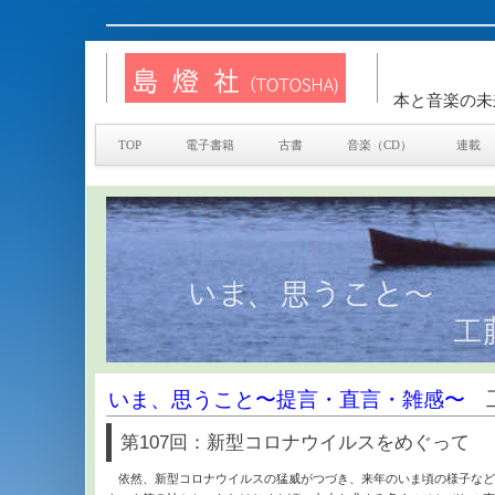
本と音楽の未
TOP
電子書籍
古書
音楽（CD）
連載
いま、思うこと〜提言・直言・雑感〜
工
第107回：新型コロナウイルスをめぐって
依然、新型コロナウイルスの猛威がつづき、来年のいま頃の様子など