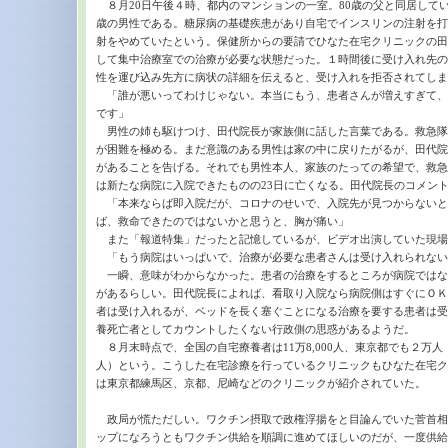
８月20日午後４時、都内のマンションの一室。80歳の父と同居してい
歳の男性である。糖尿病の基礎疾患があり自宅でインスリンの注射を打
射をやめていたという。保健所からの要請でひなた在宅クリニックの田
して集中治療室での治療が必要な状態だった。１時間後に受け入れ先の
性を運び込み先方に病状の詳細を伝えると、受け入れを拒否されてしま
「誰が悪いってわけじゃない。本当にもう、患者さんが増えすぎて、
です」
男性の姉も駆けつけ、田代院長が家族側に話した言葉である。救急隊
が困難を極める。まだ意識のある男性は家の中に戻りたがるが、田代院
があることを告げる。それでも男性本人、家族のたっての希望で、救急
は新たな病院に入院できたものの23日に亡くなる。田代院長のコメン
「本来ならば即入院だが、コロナのせいで、入院先が見つからないと
ば、救命できたのではないかと思うと、胸が痛い」
また「報道特集」だったと記憶しているが、ビデオ出演していた現場
「もう病院はいっぱいで、治療が必要な患者さんは受け入れられない
一瞬、意味がわからなかった。患者の治療をするところが病院ではな
があるらしい。田代院長によれば、看取り入院なら病院側はすぐにＯＫ
者は受け入れるが、ベッドを長く塞ぐことになる治療を要する患者は受
養死亡者としてカウントしたくない行政側の思惑があるようだ。
８月末時点で、全国の自宅療養者は11万8,000人、東京都でも２万人（
人）という。こうした在宅診療を行っているクリニックもひなた在宅ク
は東京都練馬区、京都、尼崎などのクリニックが紹介されていた。
政局が慌ただしい。ワクチン摂取で政権浮揚をと目論んでいた菅首相
ップになろうともワクチン供給を順調に進めてほしいのだが、一度供給