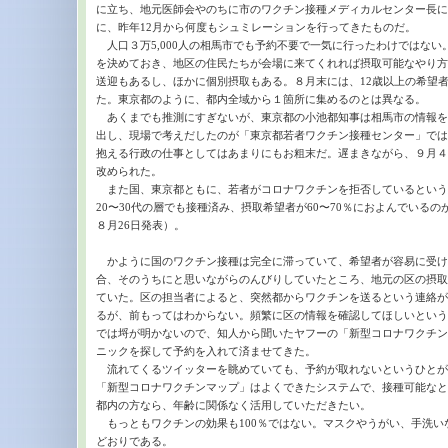
に立ち、地元医師会やのちに市のワクチン接種メディカルセンター長に
に、昨年12月から何度もシュミレーションを行ってきたものだ。
人口３万5,000人の相馬市でも予約不要で一気に行ったわけではない
を決めておき、地区の住民たちが会場に来てくれれば摂取可能なやり方
送迎もあるし、ほかに個別摂取もある。８月末には、12歳以上の希望者（
た。東京都のように、都内全域から１箇所に集めるのとは異なる。
あくまでも推測にすぎないが、東京都の小池都知事は相馬市の情報を
出し、現場で考えだしたのが「東京都若者ワクチン接種センター」ではな
抱える行政の仕事としてはあまりにもお粗末だ。遅まきながら、９月４
改められた。
また国、東京都ともに、若者がコロナワクチンを拒否しているという
20〜30代の層でも接種済み、摂取希望者が60〜70％におよんでいる
８月26日発表）。
かように国のワクチン接種は完全に滞っていて、希望者が容易に受け
合、そのうちにと思いながらのんびりしていたところ、地元の区の摂取
ていた。区の担当者によると、突然都からワクチンを送るという連絡が
るが、前もってはわからない。頻繁に区の情報を確認してほしいという
では埒が明かないので、知人から聞いたヤフーの「新型コロナワクチン
ニックを探して予約を入れて済ませてきた。
流れてくるツイッターを眺めていても、予約が取れないというひとが
「新型コロナワクチンマップ」はよくできたシステムで、接種可能なと
都内の方なら、年齢に関係なく活用していただきたい。
もっともワクチンの効果も100％ではない。マスクやうがい、手洗い
どおりである。