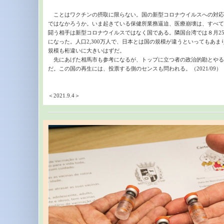
ことはワクチンの摂取に限らない。国の新型コロナウイルスへの対応
ではなかろうか。いま起きている保健所業務逼迫、医療崩壊は、すべて
闘う相手は新型コロナウイルスではなく国である。隣国台湾では８月2
になった。人口2,300万人で、日本とは国の規模が違うといってもあ
規模も桁違いに大きいはずだ。
先にあげた相馬市も参考になるが、トップに立つ者の政治的勘とやる
だ。この国の再生には、投票する側のセンスも問われる。（2021/09）
＜2021.9.4＞