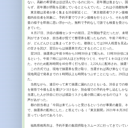
ない。高齢の希望者はほぼ済んでいるのに比べ、若年層は進まない。国
らず、若年層が摂取を忌避しているととらえていた。これは小池都知事
東京都は若者が多く集まる渋谷駅近くに、「東京都若者ワクチン接種セ
都内在住者を対象に、予約不要でワクチン接種を行うという。それを聞
査の様子を即座に思い浮かべた。無料で予約なしで誰でも検査を受けら
きていた。
８月27日、渋谷の接種センターの初日。正午開始予定だったが、未
列ができてゆき、担当者が慌てて整理券を配ったものの、午前７時半に
が、どんどんひとは集まってきていた。都側としては200人程度を見
の甘さを詫び、翌日からは抽選券方式にするとのことだった。
翌28日、抽選券は午前９時から10時30分まで配られ、11時30分頃に
るという。午前７時には100人ほどが列をつくり、やがて１キロほど
た。そのため配布時間を40分早く打ち切り、2,226人に配布され、抽選
この方式では、現地で抽選券を受け取り、当選すれば再び来なくてはなら
現地周辺で発表までの１時間以上も時間をつぶすことになった。29日は1,
た。
当然ながら、連日やって来て抽選に漏れたひともいる。渋谷までの移
を覚悟で今後も足を運びつづけるか、別会場での予約を申し込むしかな
当選した人が渋谷に行けば感染リスクも最小限に減らせるのでは？ な
声があがった。
都の担当者は「今回は来てふらっと受けるというのが事業の趣旨。ネ
で、抽選券の配布にした」と答えている（『東京新聞』2021年８月2
言っているのであろうか。
福島県相馬市は、予約不要の集団摂取をスムーズに行ってきていてい