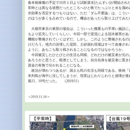
春本格稼働の予定で10月１日より試験湛水[たんすい]が開始さ
常時とは異なる状態だったところへひと晩でたっぷりと水を溜め
水効果を否定するつもりはない。ただ「ダム不要論」は、こうい
のほうが多くを占めているので、機会があったら取り上げてみた
大都市東京の東部の場合は、こういった幾重もの手厚い施設に
もより拡充していくらしい。今回一部で逆流による冠水被害があ
機能が整備されていくはずだ。しかし、このように整備されるの
けだろう。地方の決壊した堤防、土砂崩れ現場はすべて改修され
ように、あちこち取り残されることになるのではなかろうか。
今回被災したひとびとの生活も同様、どれだけの被災者が元の
あろうかと思うと、暗澹としてしまう。自分自身を被災者に置き
資金の有無で分かれることになる。
政治が壊れつつあるが、国土も民の生活も同様である。映画『日本
本列島が海中に没してしまうが、現実はじわりじわりと崩壊が進
風15、19号だった。 （2019/11）
＜2019.11.16＞