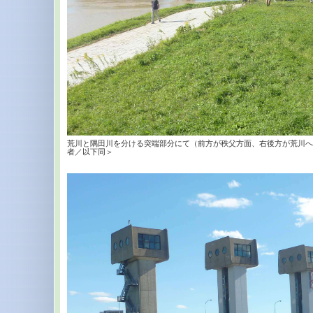
荒川と隅田川を分ける突端部分にて（前方が秩父方面、右後方が荒川へ
者／以下同＞