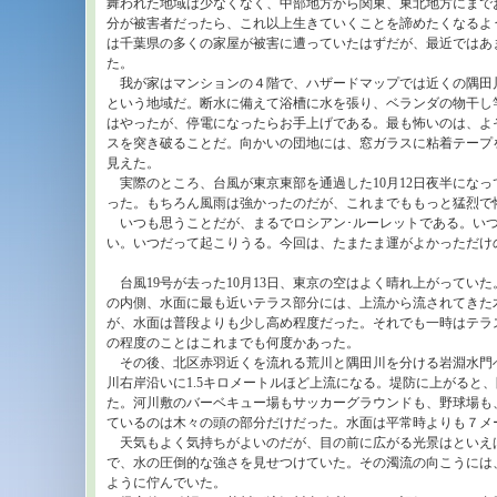
舞われた地域は少なくなく、中部地方から関東、東北地方にまで
分が被害者だったら、これ以上生きていくことを諦めたくなるよう
は千葉県の多くの家屋が被害に遭っていたはずだが、最近ではあ
た。
我が家はマンションの４階で、ハザードマップでは近くの隅田
という地域だ。断水に備えて浴槽に水を張り、ベランダの物干し
はやったが、停電になったらお手上げである。最も怖いのは、よ
スを突き破ることだ。向かいの団地には、窓ガラスに粘着テープ
見えた。
実際のところ、台風が東京東部を通過した10月12日夜半になっ
った。もちろん風雨は強かったのだが、これまでももっと猛烈で
いつも思うことだが、まるでロシアン･ルーレットである。いつ
い。いつだって起こりうる。今回は、たまたま運がよかっただけ
台風19号が去った10月13日、東京の空はよく晴れ上がってい
の内側、水面に最も近いテラス部分には、上流から流されてきた
が、水面は普段よりも少し高め程度だった。それでも一時はテラ
の程度のことはこれまでも何度かあった。
その後、北区赤羽近くを流れる荒川と隅田川を分ける岩淵水門
川右岸沿いに1.5キロメートルほど上流になる。堤防に上がると
た。河川敷のバーベキュー場もサッカーグラウンドも、野球場も
ているのは木々の頭の部分だけだった。水面は平常時よりも７メ
天気もよく気持ちがよいのだが、目の前に広がる光景はといえ
で、水の圧倒的な強さを見せつけていた。その濁流の向こうには
ように佇んでいた。