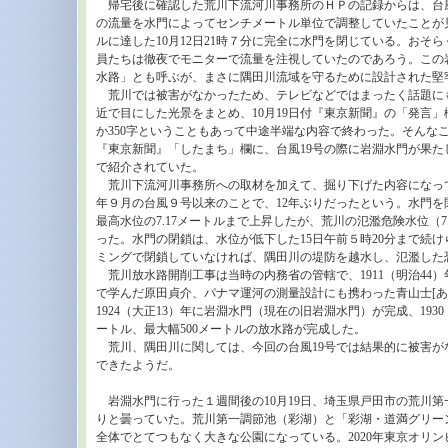
帰宅後に確認した荒川下流河川事務所のＨＰの記録からは、台
の流量を水門によってセンチメートル単位で調整していたことが
ルに達した10月12日21時７分に完全に水門を閉じている。おそ
員たちは徹夜でモニターで流量を注視していたのであろう。この
水路」とも呼ぶが、まさに隅田川流域を守るために設計された堅
荒川では被害がなかったため、テレビなどではまったく話題に
近で目にした光景をまとめ、10月19日付『東京新聞』の「発言
か350字ということもあって中途半端な内容で終わった。そんなこ
『東京新聞』「したまち」欄に、台風19号の際に岩淵水門が果た
で紹介されていた。
荒川下流河川事務所への取材を加えて、掘り下げた内容になってい
年９月の台風９号以来のことで、12年ぶりだったという。水門を閉
最高水位の7.17メートルまで上昇したが、荒川の氾濫危険水位（7
った。水門の閉鎖は、水位が低下した15日午前５時20分まで続け
ミングで閉鎖していなければ、隅田川の堤防を越水し、氾濫した
荒川放水路開削工事は当時の内務省の管轄で、1911（明治44
で学んだ原田貞介、パナマ運河の測量設計にも携わった青山士[あ
1924（大正13）年に岩淵水門（現在の旧岩淵水門）が完成、193
ートル、最大幅500メートルの放水路が完成した。
荒川、隅田川に関しては、今回の台風19号では結果的に被害が
できたようだ。
岩淵水門に行った１週間後の10月19日、埼玉県戸田市の荒川第
りと曇っていた。荒川第一調節池（彩湖）と「彩湖・道満グリー
全体でとてつもなく大きな公園になっている。2020年東京オリ