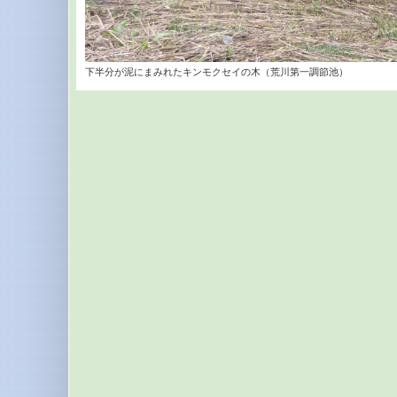
下半分が泥にまみれたキンモクセイの木（荒川第一調節池）