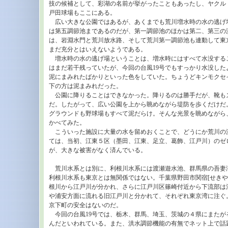
技の候補として、彩湖の名前が挙がったこともあったし、ヤクル
戸田球場もここにある。
広い大きな公園ではあるが、あくまでも荒川増水時の水の逃げ
は第五調節池まであるのだが、第一調節池のほかは第二、第三の測
は、岩淵水門と荒川放水路、そして荒川第一調節池も連動して東
まだ充分とはいえないようである。
増水時の水の逃げ場ということは、増水時にはすべて水没する
はまだ若干残っていたが、今回の台風19号でもすっかり水没した
泥にまみれたばかりといった色をしていた。ちょうどキンモクセ
下の方は泥まみれだった。
公園に降りることはできなかった。降りるのは勝手だが、靴も
だ。したがって、広い公園を上から眺めながら堤防を歩くだけだ
グラウンドも野球場もすべて泥だらけ。そんな光景を眺めながら
かべてみた。
こういった施設に大量の水を留めおくことで、どうにか荒川の
ては、当初、江東５区（墨田、江東、足立、葛飾、江戸川）のゼ
が、大きな被害がなく済んでいる。
荒川水系とは別に、利根川水系には渡瀬遊水池、群馬県の吾妻渓
利根川水系も東京とは無関係ではない。千葉県野田市関宿[せきや
根川から江戸川が分かれ、さらに江戸川区篠崎付近から下流部は
や浦安方面に流れる旧江戸川と分かれて、それぞれ東京湾に注ぐ
京下町の安全はないのだ。
今回の台風19号では、栃木、群馬、埼玉、茨城の４県にまたが
んだといわれている。また、洪水調節機能の有無でネット上で話