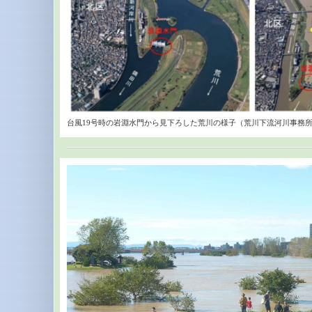
台風19号時の岩淵水門から見下ろした荒川の様子（荒川下流河川事務