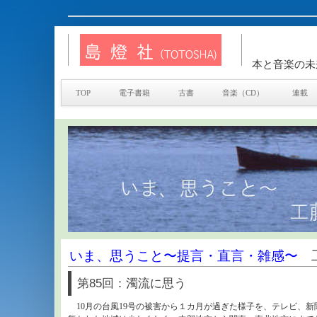
本と音楽の未
TOP
電子書籍
古書
音楽（CD）
連載
いま、思うこと〜提言・直言・雑感〜
工
第85回：濁流に思う
10月の台風19号の被害から１カ月が過ぎた様子を、テレビ、新