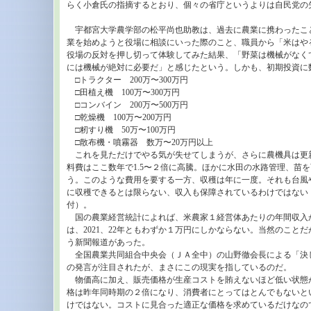
らく小倉氏の指摘するとおり、個々の省庁というよりは自民党の
宇都宮大学農学部の松平尚也助教は、過去に農業に携わったこ
業を始めようと役場に相談にいった際のこと、職員から「米はや
役場の反対を押し切って体験してみた結果、「野菜は機械がなく
には機械が絶対に必要だ」と感じたという。しかも、初期投資に
□トラクター 200万〜300万円
□田植え機 100万〜300万円
□コンバイン 200万〜500万円
□乾燥機 100万〜200万円
□籾すり機 50万〜100万円
□散布機・噴霧器 数万〜20万円以上
これを見ただけでやる気が失せてしまうが、さらに農機具は更
料費はここ数年で1.5〜２倍に高騰。ほかに水田の水路管理、苗
う。このような費用を要する一方、収穫は年に一度。それも台風
に収穫できるとは限らない、収入も保障されているわけではない（「
付）。
国の農業経営統計によれば、米農家１経営体あたりの年間収入
は、2021、22年ともわずか１万円にしかならない。当然のこと
う新聞報道があった。
全国農業共同組合中央会（ＪＡ全中）の山野徹会長による「決
の発言が注目されたが、まさにこの現実を指しているのだ。
物価高に加え、販売価格が生産コストを賄えないほど低い状態
格は昨年同時期の２倍になり、消費者にとってはとんでもないと
けではない。コストに見合った適正な価格を求めているだけなの