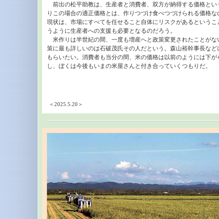
前出の松平助教は、生産者と消費者、双方が納得する価格とい
りこの場合の適正価格とは、作りつづけ食べつづけられる価格な
現状は、市場にすべてを任せること自体にリスクがあるというこ
うように生産者への支援も必要となるのだろう。
米作りは半世紀の間、一度も増産へと政策変更されたことがな
策に最も詳しいのは石破茂氏その人だという。森山裕幹事長など
もらいたい。消費者も当分の間、米の価格は以前のようには下が
し、ぼくは今後もいまの米屋さんと付き合っていくつもりだ。 （20
＜2025.5.20＞