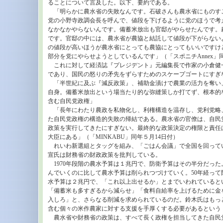
ることについて言及した。以下、要約である。
「明らかに農水省の失敗なんです。石破さんも農水省にものす
党の小野寺政調会長を呼んで、値段を下げるように党のほうで考
なかなかやらないんです。備蓄米放出も官邸がやらせたんです。
です。官邸の中には、農水省が農協と結託して値段が下がらない
の値段が高いほうが農水省にとっても農協にとってもいいですけ
部分を党にやらせようとしているんです」（「スポニチAnnex」
これに対して経済誌『プレジデント』元編集長で作家の小倉健
であり、国民の怒りの矛先をずらすためのスケープゴートにすぎ
「半世紀に及ぶ『減反政策』、補助金漬けで農業の活力を奪い
自身。備蓄米放出という場当たり的な弥縫策しか打てず、根本的
含む自民党政権」
「長年にわたり農政を私物化し、利権構造を温存し、党利党略
た自民党政権の構造的失敗の帰結である。農水省の官僚は、自民
政策を実行してきたにすぎない。最終的な政策決定の権限と責任
大臣にある」（「MINKABU」同年５月14日付）
れいわ新選組とタッグを組み、「ごはん会議」で全国を回って
宣氏は財務省の財政政策を批判している。
1970年段階の農水予算は１兆円で、防衛予算はその半分だった
んでいくのに比して農水予算は削られつづけていく。50年経って
水予算は２兆円で、「これ以上出せるか」とまでいわれていると
「備蓄米も多すぎるから減らせ」「食料自給率を上げるために金
入しろ」と、さらなる削減を求められているのだ。鈴木氏はもっ
含む個々の米作農家に対する支援を手厚くする必要があるという
農水省や財務省の政策は、すべて長く政権を担当してきた自民