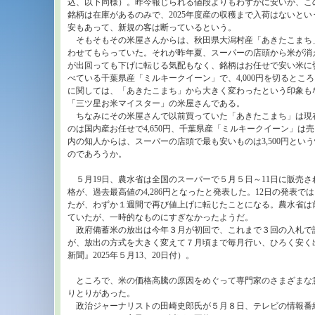
込、以下同様）。昨今報じられる値段よりもわずかに安いが、こ
銘柄は在庫があるのみで、2025年度産の収穫まで入荷はないと
安もあって、新規の客は断っているという。
そもそもその米屋さんからは、秋田県大潟村産「あきたこまち」を
わせてもらっていた。それが昨年夏、スーパーの店頭から米が消
が出回っても下げに転じる気配もなく、銘柄はお任せで安い米に
べている千葉県産「ミルキークイーン」で、4,000円を切るとこ
に関しては、「あきたこまち」から大きく変わったという印象も
「三ツ星お米マイスター」の米屋さんである。
ちなみにその米屋さんで以前買っていた「あきたこまち」は現在4
のは国内産お任せで4,650円、千葉県産「ミルキークイーン」は
内の知人からは、スーパーの店頭で最も安いものは3,500円とい
のであろうか。
５月19日、農水省は全国のスーパーで５月５日～11日に販売さ
格が、過去最高値の4,286円となったと発表した。12日の発表で
たが、わずか１週間で再び値上げに転じたことになる。農水省は
ていたが、一時的なものにすぎなかったようだ。
政府備蓄米の放出は今年３月が初回で、これまで３回の入札で計31
が、放出の方式を大きく変えて７月頃まで毎月行い、ひろく安く
新聞』2025年５月13、20日付）。
ところで、米の価格高騰の原因をめぐって専門家のさまざまな
りとりがあった。
政治ジャーナリストの田崎史郎氏が５月８日、テレビの情報番組