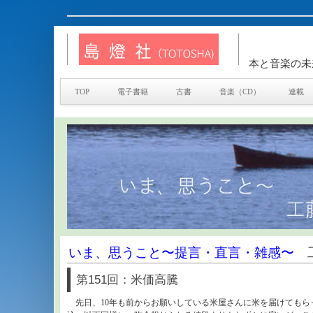
本と音楽の未
TOP
電子書籍
古書
音楽（CD）
連載
いま、思うこと〜提言・直言・雑感〜
工
第151回：米価高騰
先日、10年も前からお願いしている米屋さんに米を届けてもらった