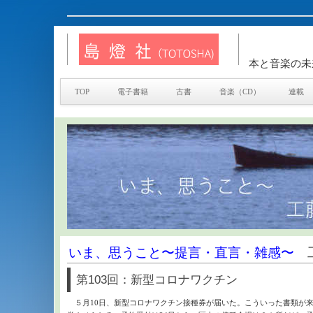
本と音楽の未
TOP
電子書籍
古書
音楽（CD）
連載
いま、思うこと〜提言・直言・雑感〜
工
第103回：新型コロナワクチン
５月10日、新型コロナワクチン接種券が届いた。こういった書類が