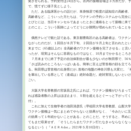
覚させられる。予約受付は24日から。区内の接種会場は３カ所だが、
で、慌てずに様子見としよう。
ただ、ある臨床医からの話だが、単身独居で軽度の認知症の高齢者、
高齢者など、こういった方たちは、ワクチンの予約システムから完全に
とびとには、当日キャンセルであまったときに連絡をとって接種に来て
とのこと。こういう医師によってどうにか隙間が埋められていることを
偶然テレビで観た話である。東京都豊島区のある高齢者は、ワクチン
ながったのだが、１回目が８月下旬、２回目が９月上旬と言われたとい
末までに（65歳以上の）全高齢者のワクチン接種を完了させる」と言い
ったが、現実はそんなに容易なものではなく、10月までかかるところ
７月末までに終了予定の自治体割合が最も少ないのが秋田県で、56％
「さば読みのところもいっぱいある。簡単に言えば菅首相の顔を立てろ
る。秋田県は菅首相の出身県だが､首相の地盤の神奈川県も大変だ。「
を輩出している県として（達成は）絶対命題だ。絶対実現しないといけ
ごい。
大阪大学名誉教授の宮坂昌之氏によれば、ワクチン接種がひろまって
れば感染者数の上昇はほぼ止まり、５割を超えるとぐーっと下がってく
付）。
これに加えて生物学者の池田清彦氏（早稲田大学名誉教授、山梨大学
ワクチン接種は一気にまとめてやらないと効果がなく、「今みたいに五
の効果って１年続かないことがある」とのことだ。そうすると、早めに
てもまだ収束せず、「そうしたらまたワクチン打たなきゃならなくなっ
なるという（『ＡＥＲＡdot.』2021年５月10日付）。