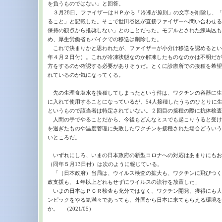
を負うものではない」と回答。
３月28日、ファイザーはＨＰから「冷凍が原則」の文字を削除し、
ること」と記載した。そこで世田谷区が直接ファイザーへ問い合わせる
保持の観点から推奨しない」とのことだった。モデルとされた練馬区も、
め、厚生労働省もバイクでの移送は削除した。
これで決まりかと思われたが、ファイザーが小分け移送を認めるとい
年４月２日付）。これが冷凍状態なのか解凍したものなのかは不明だが
方をするのか確認する必要がありそうだ。とくに診療所での接種を希望
れているのか気になってくる。
先の生理食塩水を接種してしまったという件は、ワクチンの容器に生
に入れて使用することになっているが、54人接種したうちのひとりに
というもので該当者は特定されていない。２回目の接種の際に抗体検査
人間の手でやることだから、今後もどんなミスでも起こりうると受け
を過ぎたものや温度管理に失敗したワクチンを接種された場合どういう
いところだ。
いずれにしろ、いまの日本政府の新型コロナへの対応はあまりにもお
（同年５月13日付）は次のように報じている。
「（日本政府）当局は、ウイルス検査の拡大も、ワクチンに飛びつく
政支援も、１年以上どれもせずにウイルスの流行を放置した」
いまの日本はＰＣＲ検査も充分ではなく、ワクチン開発、獲得にも大
ンピックをやる気満々であっても、外国から日本に来てもらえる環境を
か。 （2021/05）