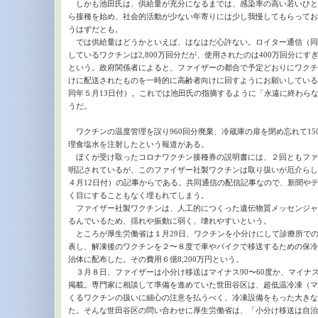
しかも池田氏は、供給量が充分になるまでは、感染率の高い若いひと
ら接種を始め、社会的活動が少ない年寄りには少し我慢してもらってお
うはずだとも。
では供給量はどうかといえば、はなはだ心許ない。ロイター通信（同
しているワクチンは2,800万回分だが、使用されたのは400万回分に
という。政府関係者によると、ファイザーの都合で予定どおりにワクチ
けに配送されたものを一時的に高齢者向けに回すようにお願いしているの
同年５月13日付）。これでは池田氏の指摘するように「永遠に終わら
うだ。
ワクチンの温度管理を誤り960回分廃棄、冷蔵庫の扉を閉め忘れて15
理食塩水を注射したという報道がある。
ぼくが受け取ったコロナワクチン接種券の説明書には、２回ともファ
明記されているが、このファイザー社製ワクチンは取り扱いが厄介らし
４月12日付）の記事からである。共同通信の配信記事なので、新聞や
く目にすることもなく埋もれてしまう。
ファイザー社製ワクチンは、人工的につくった遺伝物質メッセンジャ
るんでいるため、揺れや振動に弱く、壊れやすいという。
ところが厚生労働省は１月29日、ワクチンを小分けにして診療所で
表し、解凍後のワクチンを２〜８度で車やバイクで移送するための保冷
治体に配布した。その費用６億8,200万円という。
３月８日、ファイザーは小分け移送はマイナス90〜60度か、マイナス
掲載。専門家に相談して準備を進めていた世田谷区は、超低温冷凍（マ
くるワクチンの扱いに細心の注意を払うべく、冷凍設備をもった大きな
た。そんな世田谷区の問い合わせに厚生労働省は、「小分け移送は自治